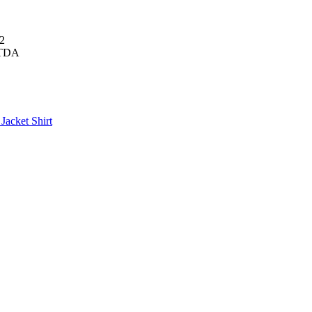
02
LTDA
r
Jacket
Shirt