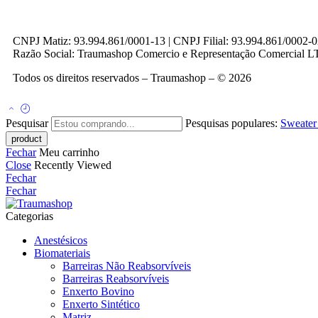
CNPJ Matiz: 93.994.861/0001-13 | CNPJ Filial: 93.994.861/0002-
Razão Social: Traumashop Comercio e Representação Comercial 
Todos os direitos reservados – Traumashop – © 2026
Pesquisar
Pesquisas populares:
Sweate
Fechar
Meu carrinho
Close
Recently Viewed
Fechar
Fechar
Categorias
Anestésicos
Biomateriais
Barreiras Não Reabsorvíveis
Barreiras Reabsorvíveis
Enxerto Bovino
Enxerto Sintético
Matriz