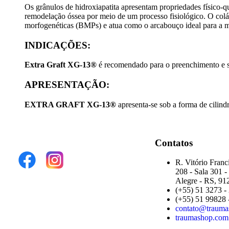
Os grânulos de hidroxiapatita apresentam propriedades físico-q
remodelação óssea por meio de um processo fisiológico. O colág
morfogenéticas (BMPs) e atua como o arcabouço ideal para a mi
INDICAÇÕES:
Extra Graft XG-13®
é recomendado para o preenchimento e su
APRESENTAÇÃO:
EXTRA GRAFT XG-13®
apresenta-se sob a forma de cilind
Contatos
R. Vitório Franc
208 - Sala 301 - 
Alegre - RS, 91
(+55) 51 3273 -
(+55) 51 99828 
contato@trauma
traumashop.com