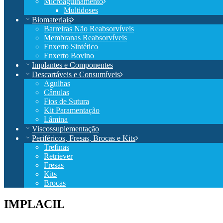
Microagulhamento
Multidoses
Biomateriais
Barreiras Não Reabsorvíveis
Membranas Reabsorvíveis
Enxerto Sintético
Enxerto Bovino
Implantes e Componentes
Descartáveis e Consumíveis
Agulhas
Cânulas
Fios de Sutura
Kit Paramentação
Lâmina
Viscossuplementação
Periféricos, Fresas, Brocas e Kits
Trefinas
Retriever
Fresas
Kits
Brocas
IMPLACIL