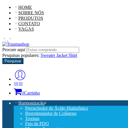
HOME
SOBRE NÓS
PRODUTOS
CONTATO
VAGAS
Procure aqui
Pesquisas populares:
Sweater
Jacket
Shirt
Pesquisar
0
Carrinho
Harmonização
Preenchedor de Ácido Hialurônico
Bioestimulador de Colágeno
Toxinas
Fios de PDO