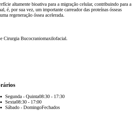
ície altamente bioativa para a migração celular, contribuindo para a
l, é, por sua vez, um importante carreador das proteínas ósseas
 uma regeneração óssea acelerada.
e Cirurgia Bucocraniomaxilofacial.
rários
Segunda - Quinta
08:30 - 17:30
Sexta
08:30 - 17:00
Sábado - Domingo
Fechados