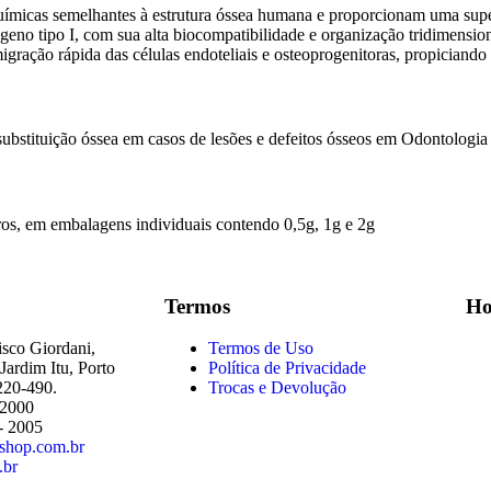
uímicas semelhantes à estrutura óssea humana e proporcionam uma superf
eno tipo I, com sua alta biocompatibilidade e organização tridimensiona
gração rápida das células endoteliais e osteoprogenitoras, propiciando
bstituição óssea em casos de lesões e defeitos ósseos em Odontologia 
ros, em embalagens individuais contendo 0,5g, 1g e 2g
Termos
Ho
isco Giordani,
Termos de Uso
Jardim Itu, Porto
Política de Privacidade
220-490.
Trocas e Devolução
 2000
- 2005
shop.com.br
.br