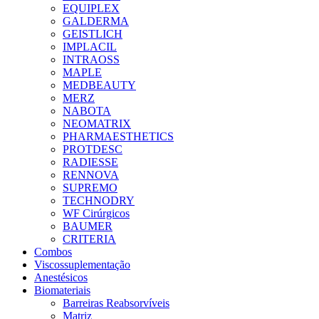
EQUIPLEX
GALDERMA
GEISTLICH
IMPLACIL
INTRAOSS
MAPLE
MEDBEAUTY
MERZ
NABOTA
NEOMATRIX
PHARMAESTHETICS
PROTDESC
RADIESSE
RENNOVA
SUPREMO
TECHNODRY
WF Cirúrgicos
BAUMER
CRITERIA
Combos
Viscossuplementação
Anestésicos
Biomateriais
Barreiras Reabsorvíveis
Matriz