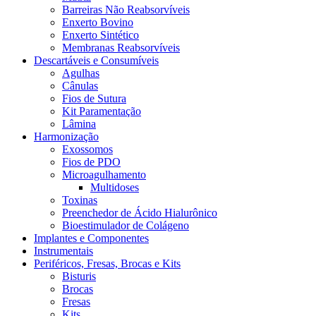
Barreiras Não Reabsorvíveis
Enxerto Bovino
Enxerto Sintético
Membranas Reabsorvíveis
Descartáveis e Consumíveis
Agulhas
Cânulas
Fios de Sutura
Kit Paramentação
Lâmina
Harmonização
Exossomos
Fios de PDO
Microagulhamento
Multidoses
Toxinas
Preenchedor de Ácido Hialurônico
Bioestimulador de Colágeno
Implantes e Componentes
Instrumentais
Periféricos, Fresas, Brocas e Kits
Bisturis
Brocas
Fresas
Kits