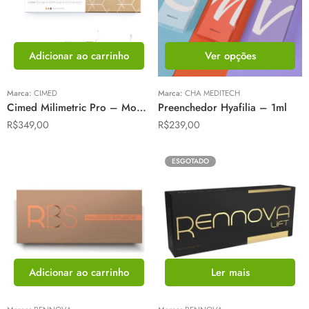
Adicionar ao carrinho
Ver opções
Marca:
CIMED
Marca:
CHA MEDITECH
Cimed Milimetric Pro – Moderado
Preenchedor Hyafilia – 1ml
R$
349,00
R$
239,00
ESGOTADO
Adicionar ao carrinho
Ler mais