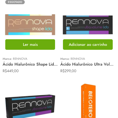
ESGOTADO
Ler mais
Adicionar ao carrinho
Marca:
RENNOVA
Marca:
RENNOVA
Ácido Hialurônico Shape Lido 2 mL – Rennova
Ácido Hialurônico Ultra Volume Lido 1 mL – Rennova
R$
449,00
R$
299,00