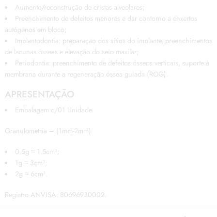
Aumento/reconstrução de cristas alveolares;
Preenchimento de defeitos menores e dar contorno a enxertos
autógenos em bloco;
Implantodontia: preparação dos sítios do implante, preenchimentos
de lacunas ósseas e elevação do seio maxilar;
Periodontia: preenchimento de defeitos ósseos verticais, suporte à
membrana durante a regeneração óssea guiada (ROG).
APRESENTAÇÃO
Embalagem c/01 Unidade.
Granulometria – (1mm-2mm)
0.5g ≈ 1.5cm³;
1g ≈ 3cm³;
2g ≈ 6cm³.
Registro ANVISA: 80696930002.