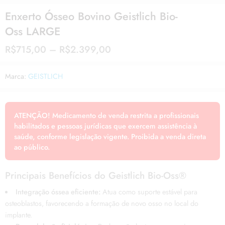
Enxerto Ósseo Bovino Geistlich Bio-
Oss LARGE
R$
715,00
–
R$
2.399,00
Marca:
GEISTLICH
ATENÇÃO! Medicamento de venda restrita a profissionais
habilitados e pessoas jurídicas que exercem assistência à
saúde, conforme legislação vigente. Proibida a venda direta
ao público.
Principais Benefícios do Geistlich Bio-Oss®
Integração óssea eficiente:
Atua como suporte estável para
osteoblastos, favorecendo a formação de novo osso no local do
implante.