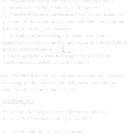
Remodelação fisiológica:
Reabsorção lenta e progressiva,
dependendo das condições fisiológicas do paciente.
Osteocondutividade comprovada:
Estrutura mineral altamente
purificada obtida de osso bovino natural, submetida a um rigoroso
processo de purificação multifaseado.
Alternativa ao osso autólogo:
Amplamente utilizada na
regeneração de áreas oromaxilofaciais, reduzindo a necessidade de
enxertos ósseos autógenos.
Radiopacidade:
Apresenta características radiográficas
semelhantes aos substitutos ósseos fosfocálcicos.
Com
Geistlich Bio-Oss®
, você garante previsibilidade e segurança
nos seus procedimentos de regeneração óssea. Invista em uma
solução confiável e amplamente testada!
INDICAÇÃO
Em deficiências ósseas do rebordo alveolar e anomalias e
malformações dento faciais como por exemplo:
Preenchimento de alvéolos pós exodontia;