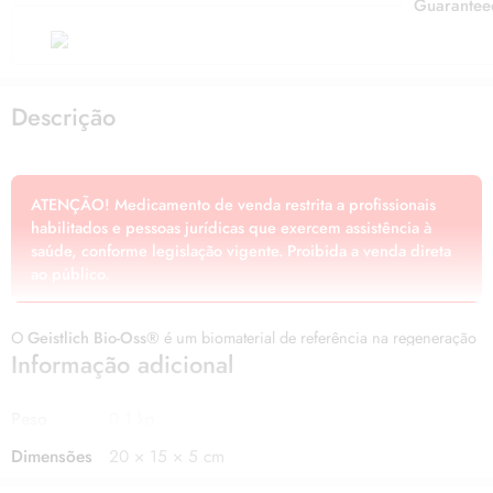
Guarantee
Descrição
ATENÇÃO! Medicamento de venda restrita a profissionais
habilitados e pessoas jurídicas que exercem assistência à
saúde, conforme legislação vigente. Proibida a venda direta
ao público.
O
Geistlich Bio-Oss®
é um biomaterial de referência na regeneração
Informação adicional
óssea, apresentando uma
estrutura macroporosa e
microporosa
semelhante ao osso esponjoso humano. Sua
composição única proporciona um suporte estável para osteoblastos,
Peso
0,1 kg
promovendo uma remodelação óssea fisiológica ao longo do tempo.
Dimensões
20 × 15 × 5 cm
Principais Benefícios do Geistlich Bio-Oss®