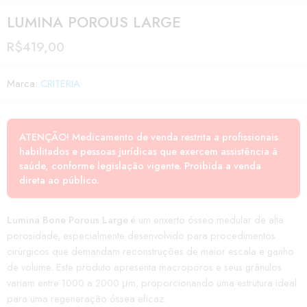
LUMINA POROUS LARGE
R$
419,00
Marca:
CRITERIA
ATENÇÃO! Medicamento de venda restrita a profissionais
habilitados e pessoas jurídicas que exercem assistência à
saúde, conforme legislação vigente. Proibida a venda
direta ao público.
Lumina Bone Porous Large
é um enxerto ósseo medular de alta
porosidade, especialmente desenvolvido para procedimentos
cirúrgicos que demandam reconstruções de maior escala e ganho
de volume. Este produto apresenta macroporos e seus grânulos
variam entre 1000 a 2000 μm, proporcionando uma estrutura ideal
para uma regeneração óssea eficaz.