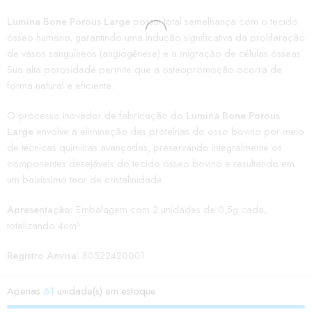
Lumina Bone Porous Large
possui total semelhança com o tecido
ósseo humano, garantindo uma indução significativa da proliferação
de vasos sanguíneos (angiogênese) e a migração de células ósseas.
Sua alta porosidade permite que a osteopromoção ocorra de
forma natural e eficiente.
O processo inovador de fabricação do
Lumina Bone Porous
Large
envolve a eliminação das proteínas do osso bovino por meio
de técnicas químicas avançadas, preservando integralmente os
componentes desejáveis do tecido ósseo bovino e resultando em
um baixíssimo teor de cristalinidade.
Apresentação:
Embalagem com 2 unidades de 0,5g cada,
totalizando 4cm³.
Registro Anvisa:
80522420001.
Apenas
61
unidade(s) em estoque.